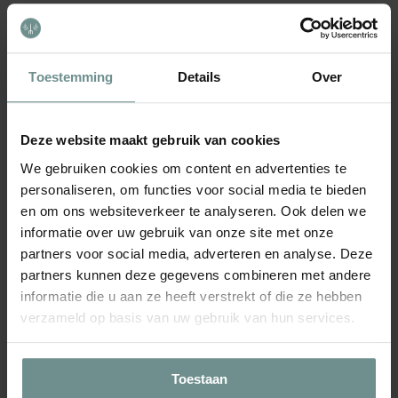
Voorbijsnijdend gebogen snijblad
Gemaakt van aluminium
Telescopisch 75-100cm
Toestemming
Details
Over
Teflon snijblad
Lengte: 75-100 cm
Deze website maakt gebruik van cookies
Gewicht: 1500g
We gebruiken cookies om content en advertenties te
personaliseren, om functies voor social media te bieden
en om ons websiteverkeer te analyseren. Ook delen we
Merk: Stocker
informatie over uw gebruik van onze site met onze
Artikelnummer: 2094
partners voor social media, adverteren en analyse. Deze
EAN: 8016604020940
partners kunnen deze gegevens combineren met andere
Product
informatie die u aan ze heeft verstrekt of die ze hebben
wordt
verzameld op basis van uw gebruik van hun services.
toegevoegd
aan
WHATSAPP
Winkelwagen
Toestaan
Supersnel contact