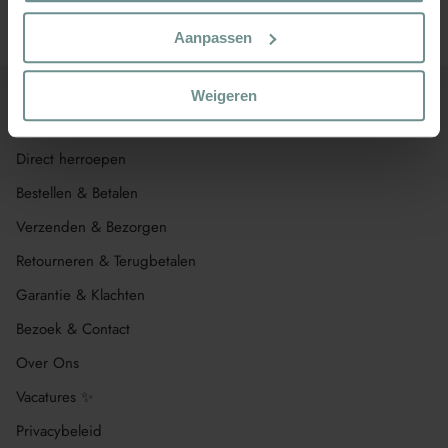
Klik hier en stuur ons een bericht
Aanpassen
Weigeren
Klantenservice
Direct herroepen
Bestellen & Betalen
Verzenden & Bezorgen
Retourneren & Terugbetalen
Garantie & Klachten
Bezoek & Contact
Over Ons
Vacatures ✨
Privacybeleid