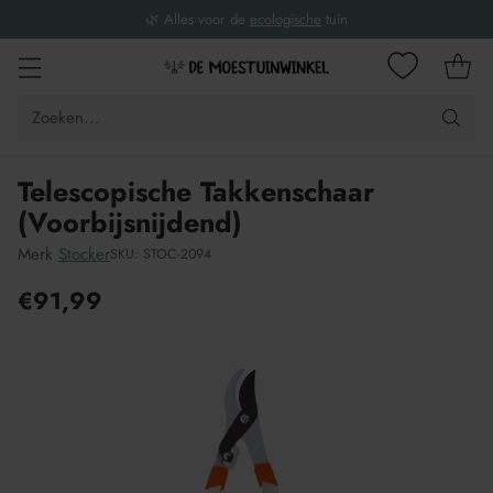
🌿 Alles voor de
ecologische
tuin
Zoeken...
Telescopische Takkenschaar
(Voorbijsnijdend)
Merk
Stocker
SKU: STOC-2094
€91,99
Adviesprijs