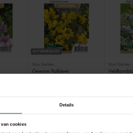
UITVERKOCHT
Sluis Garden
Sluis Garden
Gewone Rolklaver
Veldhondst
€2,79
€3,99
Niet op voorraad
Beschikbaar
Details
Aantal
Aantal
 van cookies