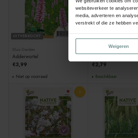
We gebruiken cookies om cont
websiteverkeer te analyseren
media, adverteren en analys
verstrekt of die ze hebben v
UITVERKOCHT
Weigeren
Sluis Garden
Sluis Garden
Adderwortel
Barbarakruid
€3,99
€2,79
Niet op voorraad
Beschikbaar
Aantal