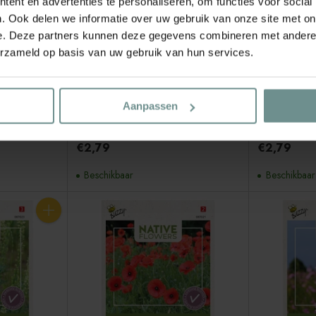
ent en advertenties te personaliseren, om functies voor social
. Ook delen we informatie over uw gebruik van onze site met on
e. Deze partners kunnen deze gegevens combineren met andere i
erzameld op basis van uw gebruik van hun services.
Aanpassen
Sluis Garden
Sluis Garden
Heemst
Bolderik
€2,79
€2,79
Beschikbaar
Beschikbaar
Aantal