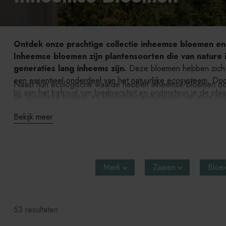
Ontdek onze prachtige collectie inheemse bloemen en g
Inheemse bloemen zijn plantensoorten die van nature
generaties lang inheems zijn.
Deze bloemen hebben zich 
een essentieel onderdeel van het natuurlijke ecosysteem. Doo
Naast hun ecologische waarde hebben inheemse bloemen ook t
bij aan het behoud van biodiversiteit en ondersteun je de plaat
de specifieke bodem- en klimaatomstandigheden van jouw reg
onderhouden zijn. Bovendien trekken inheemse bloemen lokale 
Bekijk meer
bijdraagt aan een gezond en evenwichtig ecosysteem. Ontde
bloemen met onze zorgvuldig samengestelde collectie.
Merk
Zaaien
Bloe
53 resultaten