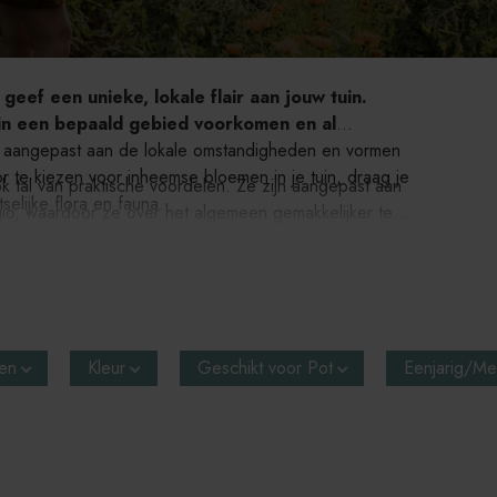
eef een unieke, lokale flair aan jouw tuin.
 in een bepaald gebied voorkomen en al
aangepast aan de lokale omstandigheden en vormen
r te kiezen voor inheemse bloemen in je tuin, draag je
al van praktische voordelen. Ze zijn aangepast aan
selijke flora en fauna.
io, waardoor ze over het algemeen gemakkelijker te
bestuivers aan, zoals bijen, vlinders en vogels, wat
k de schoonheid en de vele voordelen van inheemse
ien
Kleur
Geschikt voor Pot
Eenjarig/Mee