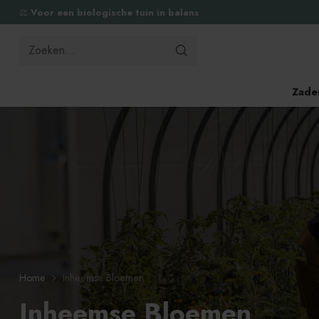
⚖️
Voor een biologische tuin in balans
Zoeken...
Zade
Home
Inheemse Bloemen
Inheemse Bloemen