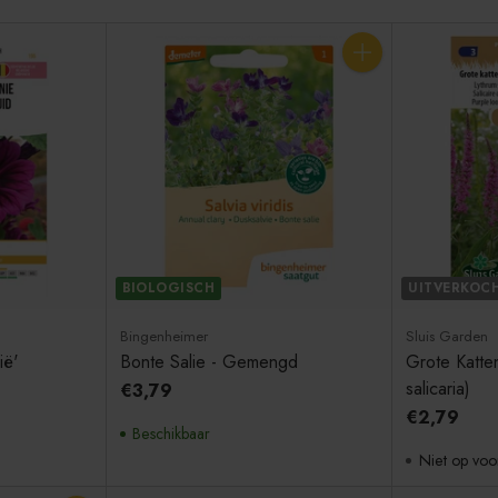
Aantal
BIOLOGISCH
UITVERKOC
Bingenheimer
Sluis Garden
ië'
Bonte Salie - Gemengd
Grote Katten
salicaria)
€3,79
€2,79
Beschikbaar
Niet op voo