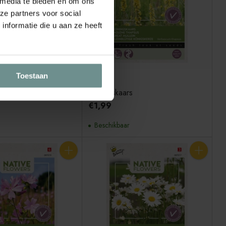
 media te bieden en om ons
ze partners voor social
nformatie die u aan ze heeft
Toestaan
Buzzy
Koningskaars
€1,99
Beschikbaar
Aantal
Aantal