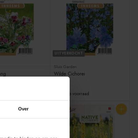
UITVERKOCHT
Sluis Garden
ong
Wilde Cichorei
€2,79
Niet op voorraad
Over
Aantal
Aantal