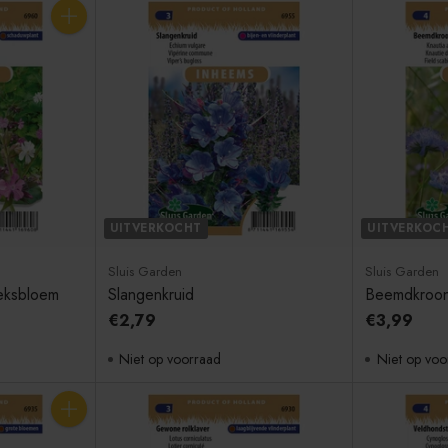
Aantal
UITVERKOCHT
UITVERKOC
Sluis Garden
Sluis Garden
eksbloem
Slangenkruid
Beemdkroo
€2,79
€3,99
Niet op voorraad
Niet op voo
Aantal