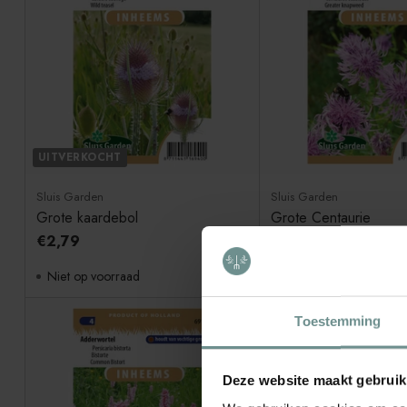
UITVERKOCHT
Sluis Garden
Sluis Garden
Grote kaardebol
Grote Centaurie
€2,79
€3,99
Niet op voorraad
Beschikbaar
Toestemming
Deze website maakt gebruik