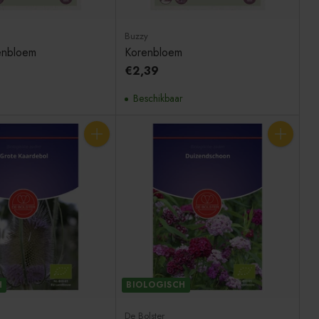
Buzzy
enbloem
Korenbloem
€2,39
Beschikbaar
Aantal
Aantal
H
BIOLOGISCH
De Bolster