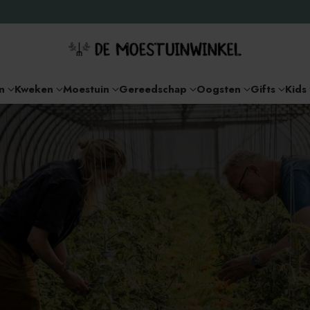
n
Kweken
Moestuin
Gereedschap
Oogsten
Gifts
Kids