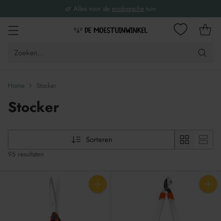
⚖️ Voor een
biologische
tuin in balans
Zoeken...
Home
Stocker
Stocker
Sorteren
95 resultaten
Aantal
Aantal