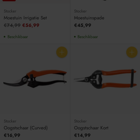
Stocker
Stocker
Moestuin Irrigatie Set
Moestuinspade
Adviesprijs
€74,99
€56,99
€45,99
Beschikbaar
Beschikbaar
Aantal
Aantal
Stocker
Stocker
Oogstschaar (Curved)
Oogstschaar Kort
€16,99
€14,99