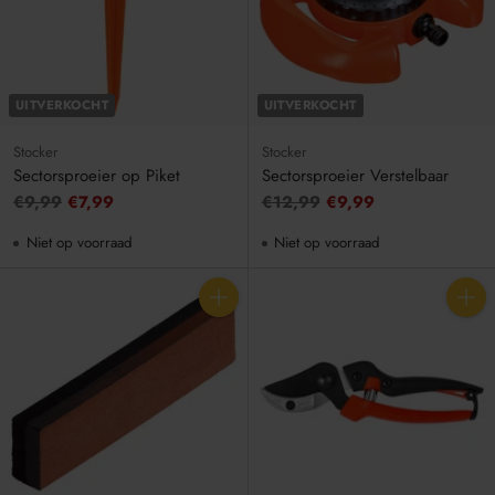
UITVERKOCHT
UITVERKOCHT
Stocker
Stocker
Sectorsproeier op Piket
Sectorsproeier Verstelbaar
Adviesprijs
Adviesprijs
€9,99
€7,99
€12,99
€9,99
Niet op voorraad
Niet op voorraad
Aantal
Aantal