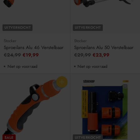
UITVERKOCHT
UITVERKOCHT
Stocker
Stocker
Sproeilans Alu 46 Verstelbaar
Sproeilans Alu 50 Verstelbaar
Adviesprijs
Adviesprijs
€24,99
€19,99
€29,99
€23,99
Niet op voorraad
Niet op voorraad
Aantal
SALE
UITVERKOCHT