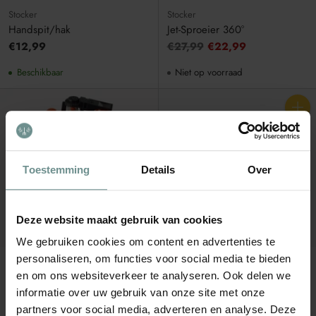
Stocker
Stocker
Handspit/hak
Jet-Sproeier 360°
Adviesprijs
€12,99
€27,99
€22,99
Beschikbaar
Niet op voorraad
Aantal
Toestemming
Details
Over
Deze website maakt gebruik van cookies
UITVERKOCHT
We gebruiken cookies om content en advertenties te
personaliseren, om functies voor social media te bieden
Stocker
Stocker
en om ons websiteverkeer te analyseren. Ook delen we
Klepelsproeier op Piket
Klimaatdoek 1,6 x 10m
(30g/m²)
informatie over uw gebruik van onze site met onze
Adviesprijs
€9,99
€7,99
€14,99
partners voor social media, adverteren en analyse. Deze