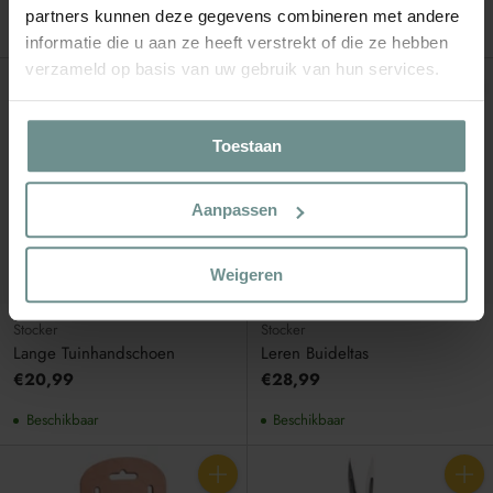
Niet op voorraad
partners kunnen deze gegevens combineren met andere
Beschikbaar
informatie die u aan ze heeft verstrekt of die ze hebben
verzameld op basis van uw gebruik van hun services.
Aantal
Aantal
Toestaan
Aanpassen
Weigeren
Stocker
Stocker
Lange Tuinhandschoen
Leren Buideltas
€20,99
€28,99
Beschikbaar
Beschikbaar