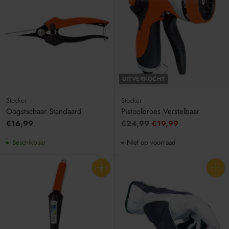
UITVERKOCHT
Stocker
Stocker
Oogstschaar Standaard
Pistoolbroes Verstelbaar
Adviesprijs
€16,99
€24,99
€19,99
Beschikbaar
Niet op voorraad
Aantal
Aantal