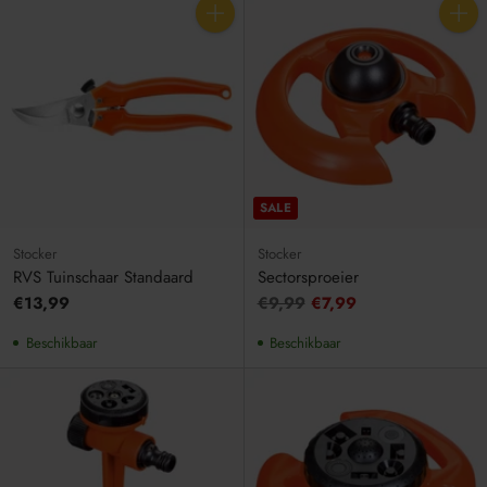
Aantal
Aantal
SALE
Stocker
Stocker
RVS Tuinschaar Standaard
Sectorsproeier
Adviesprijs
€13,99
€9,99
€7,99
Beschikbaar
Beschikbaar