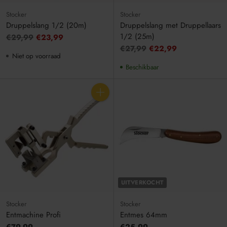
Stocker
Stocker
Druppelslang 1/2 (20m)
Druppelslang met Druppellaars
1/2 (25m)
Adviesprijs
€29,99
€23,99
Adviesprijs
€27,99
€22,99
Niet op voorraad
Beschikbaar
Aantal
UITVERKOCHT
Stocker
Stocker
Entmachine Profi
Entmes 64mm