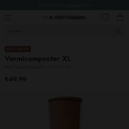
🌿 Alles voor de
ecologische
tuin
Zoeken...
NATUURLIJK
Vermicomposter XL
Merk
Natura Eterna
SKU: VERCOMP_XL
€49,99
Adviesprijs