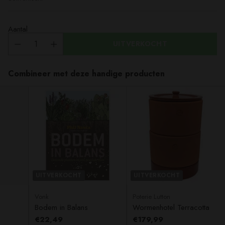
Aantal
UITVERKOCHT
Combineer met deze handige producten
UITVERKOCHT
UITVERKOCHT
Vonk
Poterie Lutton
Bodem in Balans
Wormenhotel Terracotta
€22,49
€179,99