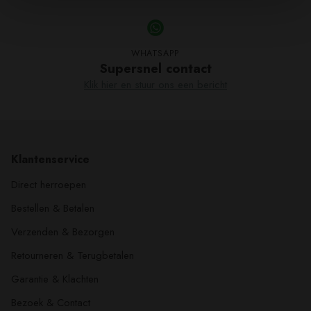
wordt
toegevoegd
aan
WHATSAPP
Winkelwagen
Supersnel contact
Klik hier en stuur ons een bericht
Klantenservice
Direct herroepen
Bestellen & Betalen
Verzenden & Bezorgen
Retourneren & Terugbetalen
Garantie & Klachten
Bezoek & Contact