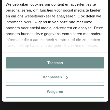
is het poreuze terracotta vocht doorlatend waardoor er verder
We gebruiken cookies om content en advertenties te
geen vieze prutjes zullen achterblijven onder in de cilinder.
personaliseren, om functies voor social media te bieden
Handgemaakt in Frankrijk, ook leuk om te zien. Door je
en om ons websiteverkeer te analyseren. Ook delen we
keukenafval te composteren verminder je ook de afvalberg. De
informatie over uw gebruik van onze site met onze
compost die je maakt is rijk aan voedingsstoffen, verbetert de
€5 KORTING
partners voor social media, adverteren en analyse. Deze
bodemstructuur en bevordert gezondheid van je tuinbodem. Zo
partners kunnen deze gegevens combineren met andere
draag je bij aan een meer circulaire tuin: afval wordt voeding en
Bij nieuwsbrief aanmelding
€5 korting
​ op je eerste bestelling (vanaf €50)!
informatie die u aan ze heeft verstrekt of die ze hebben
je hebt minder externe meststoffen nodig.
verzameld op basis van uw gebruik van hun services.
Email
‼️Bescherm het product in de winter tegen vorst. Terracotta kan
door vorst beschadigen.
CLAIM €5 COUPON
Toestaan
Afmetingen:
14 cm (d) x 55 cm (h)
Nee, ik wil geen korting
Nettogewicht:
2.3kg
Capaciteit:
+/- 28L
Aanpassen
Materiaal:
100% terracotta
Waarvoor:
Vermicomposter, composteren, GFT-afval,
Weigeren
bodemleven
Land van herkomst:
Frankrijk
Product