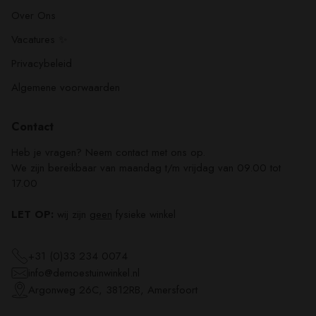
Over Ons
Vacatures ✨
Privacybeleid
Algemene voorwaarden
Contact
Heb je vragen? Neem contact met ons op.
We zijn bereikbaar van maandag t/m vrijdag van 09.00 tot
17.00
LET OP:
wij zijn
geen
fysieke winkel
+31 (0)33 234 0074
info@demoestuinwinkel.nl
Argonweg 26C, 3812RB, Amersfoort