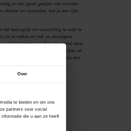
g nodig en kan goed gedijen met normale
en oktober en november, wat je een rijke
s het belangrijk om voorzichtig te werk te
s los te maken en trek ze vervolgens
p voor het oogsten is: Duw de wortel eerst
en. Hierna kan je hem er makkelijker uit
lijk in verschillende gerechten, zoals een
terde wortelen met kruiden.
Over
2
 media te bieden en om ons
ze partners voor social
nformatie die u aan ze heeft