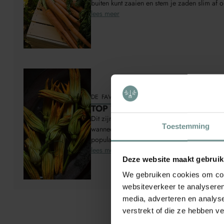
buiten kunt zaaien en stem je zaden slim af o
lees meer
DE FAVORIETEN
TOP 7 Bestverkochte Zaden
Dit zijn de 7 meest gezaaide moestuinzaden
Toestemming
wanneer je ze zaait, hoe makkelijk ze zijn 
populair zijn.
lees meer
Deze website maakt gebruik
We gebruiken cookies om cont
websiteverkeer te analyseren
media, adverteren en analys
verstrekt of die ze hebben v