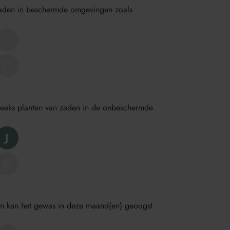
 zaden in beschermde omgevingen zoals
J
D
streeks planten van zaden in de onbeschermde
J
D
en kan het gewas in deze maand(en) geoogst