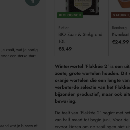
BIOLOGISCH
NATUURLI
Bioflor
Romberg
BIO Zaai- & Stekgrond
Kweekset 
10L
€24,99
€8,49
e zaait, wat je nodig
voor een sterke start.
Winterwortel 'Flakkée 2' is een ui
zoete, grote wortelen houden. Dit 
oranje wortelen die een lengte va
verbeterde selectie van het Flakkes
bijzonder productief, maar ook uit
bewaring.
De teelt van 'Flakkée 2' begint met he
van half maart tot begin juni. Voor de 
aand wat je binnen of
ervoor kiezen om de zaailingen niet u