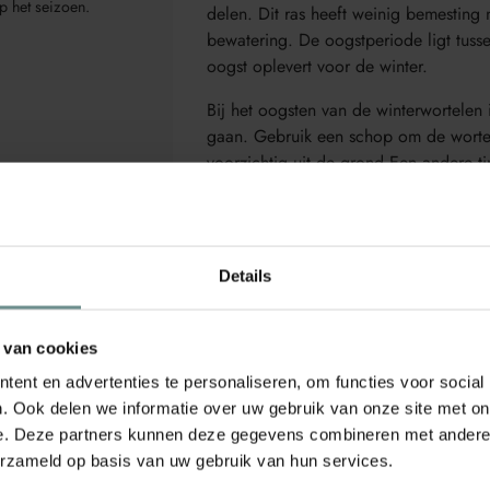
p het seizoen.
delen. Dit ras heeft weinig bemestin
bewatering. De oogstperiode ligt tuss
oogst oplevert voor de winter.
Bij het oogsten van de winterwortelen i
gaan. Gebruik een schop om de wortel
voorzichtig uit de grond.Een andere ti
naar beneden om hem wat losser te duw
trekken.
Deze zoete wortelen zijn heer
verwarmende wortelstoofpot of geroos
 van 2026. Bekijk
Details
en waarom ze zo
ZADENPASPOORT
Wortel Flakkese 
 van cookies
ent en advertenties te personaliseren, om functies voor social
. Ook delen we informatie over uw gebruik van onze site met on
🏷️ WAT BEN IK?
e. Deze partners kunnen deze gegevens combineren met andere i
Naam:
Wortel Flakkese 2
erzameld op basis van uw gebruik van hun services.