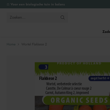
⚖️
Voor een biologische tuin in balans
Zoeken...
Zad
Home
Wortel Flakkese 2