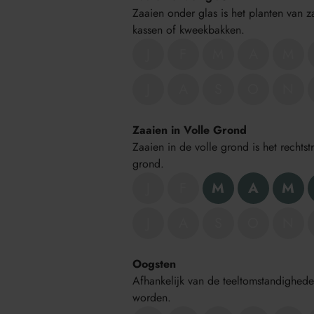
Zaaien onder glas is het planten van
kassen of kweekbakken.
J
F
M
A
M
J
A
S
O
N
Zaaien in Volle Grond
Zaaien in de volle grond is het recht
grond.
J
F
M
A
M
J
A
S
O
N
Oogsten
Afhankelijk van de teeltomstandighed
worden.