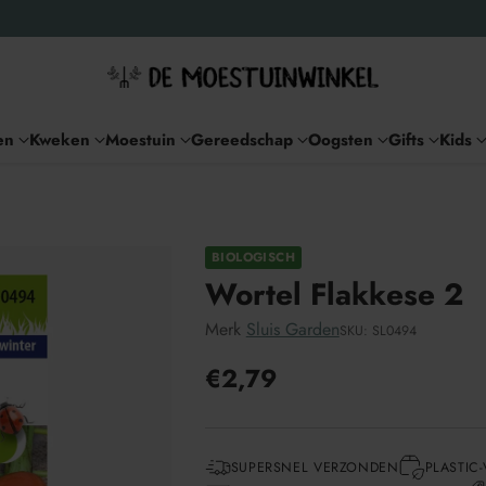
en
Kweken
Moestuin
Gereedschap
Oogsten
Gifts
Kids
BIOLOGISCH
Wortel Flakkese 2
Merk
Sluis Garden
SKU: SL0494
€2,79
Adviesprijs
SUPERSNEL VERZONDEN
PLASTIC-