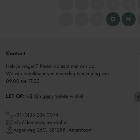
J
F
M
A
M
J
A
S
O
N
Product
wordt
toegevoegd
aan
Contact
Winkelwagen
Heb je vragen? Neem contact met ons op.
We zijn bereikbaar van maandag t/m vrijdag van
09.00 tot 17.00
LET OP:
wij zijn
geen
fysieke winkel
+31 (0)33 234 0074
info@demoestuinwinkel.nl
Argonweg 26C, 3812RB, Amersfoort