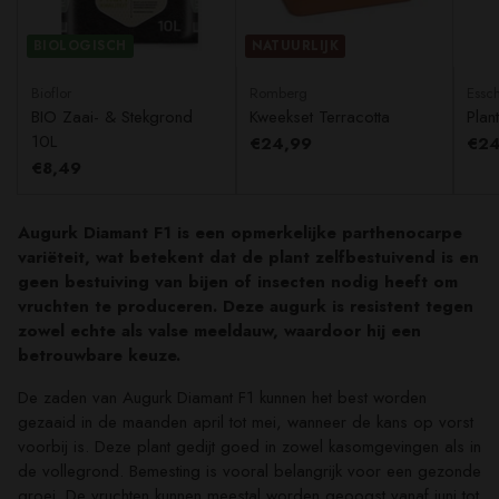
BIOLOGISCH
NATUURLIJK
Bioflor
Romberg
Essch
BIO Zaai- & Stekgrond
Kweekset Terracotta
Plan
10L
€24,99
€24
€8,49
Augurk Diamant F1 is een opmerkelijke parthenocarpe
variëteit, wat betekent dat de plant zelfbestuivend is en
geen bestuiving van bijen of insecten nodig heeft om
vruchten te produceren. Deze augurk is resistent tegen
zowel echte als valse meeldauw, waardoor hij een
betrouwbare keuze.
De zaden van Augurk Diamant F1 kunnen het best worden
gezaaid in de maanden april tot mei, wanneer de kans op vorst
voorbij is. Deze plant gedijt goed in zowel kasomgevingen als in
de vollegrond. Bemesting is vooral belangrijk voor een gezonde
groei. De vruchten kunnen meestal worden geoogst vanaf juni tot