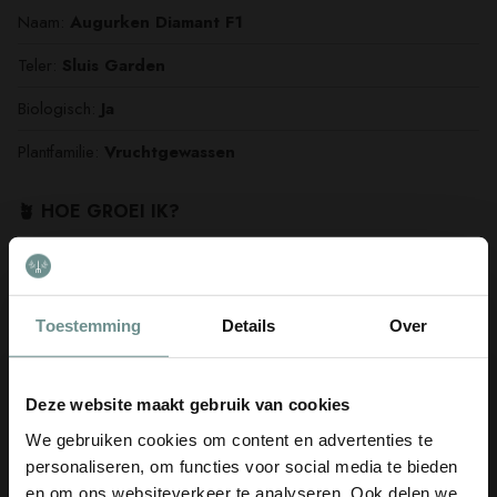
Naam:
Augurken Diamant F1
Teler:
Sluis Garden
Biologisch:
Ja
Plantfamilie:
Vruchtgewassen
🪴 HOE GROEI IK?
Moeilijkheidsgraad:
Gemiddeld
Bemesting:
Veel
Toestemming
Details
Over
Waterbehoefte:
Veel
Geschikt voor een Pot:
Ja
Deze website maakt gebruik van cookies
Eenjarig/meerjarig:
Eenjarig
We gebruiken cookies om content en advertenties te
personaliseren, om functies voor social media te bieden
🌱 WANNEER GROEI IK?
en om ons websiteverkeer te analyseren. Ook delen we