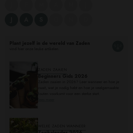
J
F
M
A
M
J
J
A
S
O
N
D
Product
wordt
toegevoegd
Plant jezelf in de wereld van Zaden
aan
vind hier onze leuke artikelen
Winkelwagen
ZADEN ZAAIEN
Beginners Gids 2026
Zaden zaaien in 2026? Leer wanneer en hoe je
zaait, wat je nodig hebt en hoe je veelgemaakte
fouten voorkomt voor een sterke start.
lees meer
WELKE ZADEN WANNEER
Zaaikalender 2026