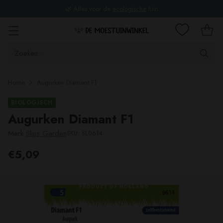
🌿 Alles voor de
ecologische
tuin
Zoeken...
Home
Augurken Diamant F1
BIOLOGISCH
Augurken Diamant F1
Merk
Sluis Garden
SKU: SL0614
€5,09
Adviesprijs