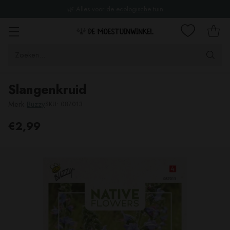
🌿 Alles voor de
ecologische
tuin
Zoeken...
Slangenkruid
Merk
Buzzy
SKU: 087013
€2,99
Adviesprijs