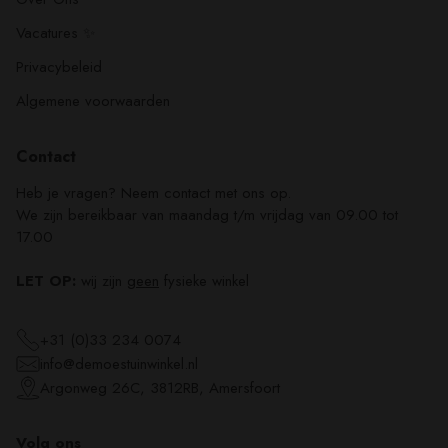
Vacatures ✨
Privacybeleid
Algemene voorwaarden
Contact
Heb je vragen? Neem contact met ons op.
We zijn bereikbaar van maandag t/m vrijdag van 09.00 tot
17.00
LET OP:
wij zijn
geen
fysieke winkel
+31 (0)33 234 0074
info@demoestuinwinkel.nl
Argonweg 26C, 3812RB, Amersfoort
Volg ons