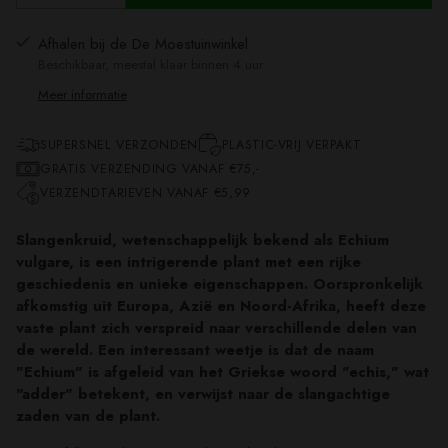
Afhalen bij de De Moestuinwinkel
Beschikbaar, meestal klaar binnen 4 uur
Meer informatie
SUPERSNEL VERZONDEN
PLASTIC-VRIJ VERPAKT
GRATIS VERZENDING VANAF €75,-
VERZENDTARIEVEN VANAF €5,99
Slangenkruid, wetenschappelijk bekend als Echium
vulgare, is een intrigerende plant met een rijke
geschiedenis en unieke eigenschappen. Oorspronkelijk
afkomstig uit Europa, Azië en Noord-Afrika, heeft deze
vaste plant zich verspreid naar verschillende delen van
de wereld. Een interessant weetje is dat de naam
"Echium" is afgeleid van het Griekse woord "echis," wat
"adder" betekent, en verwijst naar de slangachtige
zaden van de plant.