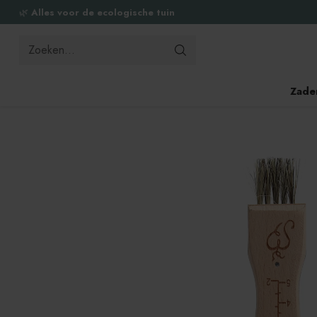
🌿
Alles voor de ecologische tuin
Zoeken...
Zade