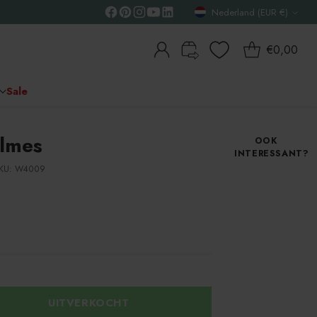
Nederland (EUR €)
Valuta
€0,00
Sale
lmes
OOK
INTERESSANT?
KU: W4009
UITVERKOCHT