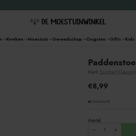
n
Kweken
Moestuin
Gereedschap
Oogsten
Gifts
Kids
Paddenstoe
Merk
Esschert Design
S
€8,99
Adviesprijs
Uitverkocht
Aantal