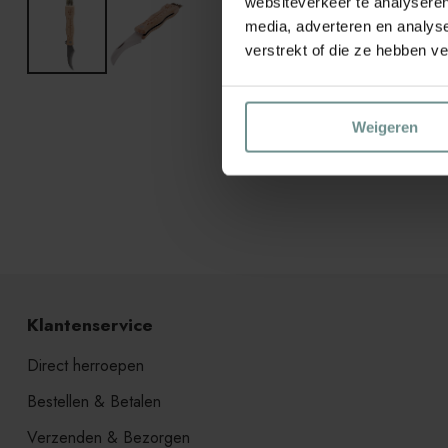
websiteverkeer te analyseren
media, adverteren en analys
verstrekt of die ze hebben v
Weigeren
Klantenservice
Direct herroepen
Bestellen & Betalen
Verzenden & Bezorgen