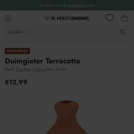
🌿 Alles voor de
ecologische
tuin
Zoeken...
NATUURLIJK
Duimgieter Terracotta
Merk
Esschert Design
SKU: TG323
€12,99
Adviesprijs