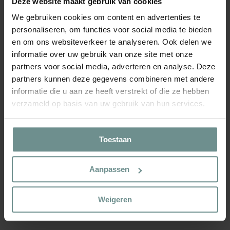
het kleine bovenste gaatje open is. Plaats je duim op het
Deze website maakt gebruik van cookies
gaatje, til de gieter uit het water en houd hem boven de plant.
We gebruiken cookies om content en advertenties te
Haal je duim van het gaatje om een fijne waterstraal te geven
personaliseren, om functies voor social media te bieden
en breng het water gericht naar de wortels of de potgrond.
en om ons websiteverkeer te analyseren. Ook delen we
Door je duim weer op het gaatje te plaatsen, stop je de
informatie over uw gebruik van onze site met onze
watergift precies wanneer je wilt.
partners voor social media, adverteren en analyse. Deze
Het gebruik van terracotta maakt deze gieter een duurzame
partners kunnen deze gegevens combineren met andere
keuze. Terracotta is een natuurlijk, stevig en biologisch
informatie die u aan ze heeft verstrekt of die ze hebben
afbreekbaar materiaal dat bestand is tegen herhaald gebruik.
verzameld op basis van uw gebruik van hun services.
Hierdoor gaat de gieter jarenlang mee en is het een
betrouwbaar alternatief voor snel slijtende kunststof modellen.
Toestaan
Afmeting
: 10,1 x 10,1 x 14,5 (LxDxH)
Inhoud
: 0,45L
Materiaal
: Terracotta
Aanpassen
Waarvoor
: Bewateren van zaailingen, zaden, stekjes, planten.
watergeven.
Land van Herkomst
: Griekenland
Weigeren