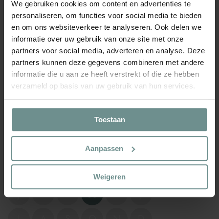
We gebruiken cookies om content en advertenties te
Geschikt voor een Pot:
Ja
personaliseren, om functies voor social media te bieden
Eenjarig/meerjarig:
Eenjarig
en om ons websiteverkeer te analyseren. Ook delen we
informatie over uw gebruik van onze site met onze
🌱 WANNEER GROEI IK?
partners voor social media, adverteren en analyse. Deze
partners kunnen deze gegevens combineren met andere
Zaaien onder glas
informatie die u aan ze heeft verstrekt of die ze hebben
Zaaien onder glas is het planten van zaden in beschermde
verzameld op basis van uw gebruik van hun services.
omgevingen zoals kassen of kweekbakken.
J
F
M
A
M
J
Toestaan
J
A
S
O
N
D
Aanpassen
Zaaien in Volle Grond
Zaaien in de volle grond is het rechtstreeks planten van zaden
in de onbeschermde grond.
Weigeren
J
F
M
A
M
J
J
A
S
O
N
D