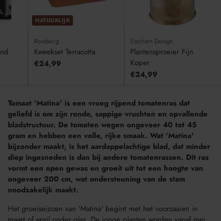
NATUURLIJK
Romberg
Esschert Design
ond
Kweekset Terracotta
Plantensproeier Fijn
Koper
€24,99
€24,99
Tomaat 'Matina' is een vroeg rijpend tomatenras dat
geliefd is om zijn ronde, sappige vruchten en opvallende
bladstructuur. De tomaten wegen ongeveer 40 tot 45
gram en hebben een volle, rijke smaak. Wat 'Matina'
bijzonder maakt, is het aardappelachtige blad, dat minder
diep ingesneden is dan bij andere tomatenrassen. Dit ras
vormt een open gewas en groeit uit tot een hoogte van
ongeveer 200 cm, wat ondersteuning van de stam
noodzakelijk maakt.
Het groeiseizoen van 'Matina' begint met het voorzaaien in
maart of april onder glas. De jonge planten worden vanaf mei