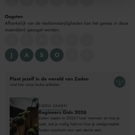
Oogsten
Afhankelijk van de teeltomstandigheden kan het gewas in deze
maand(en) geoogst worden.
J
F
M
A
M
J
J
A
S
O
N
D
Product
wordt
toegevoegd
Plant jezelf in de wereld van Zaden
aan
vind hier onze leuke artikelen
Winkelwagen
ZADEN ZAAIEN
Beginners Gids 2026
Zaden zaaien in 2026? Leer wanneer en hoe je
zaait, wat je nodig hebt en hoe je veelgemaakte
fouten voorkomt voor een sterke start.