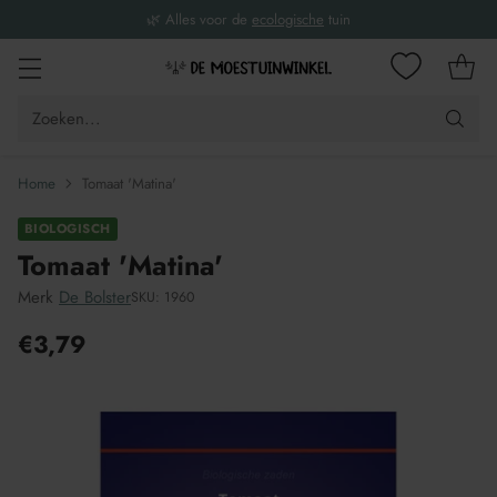
🌿 Alles voor de
ecologische
tuin
Zoeken...
Home
Tomaat 'Matina'
BIOLOGISCH
Tomaat 'Matina'
Merk
De Bolster
SKU: 1960
€3,79
Adviesprijs