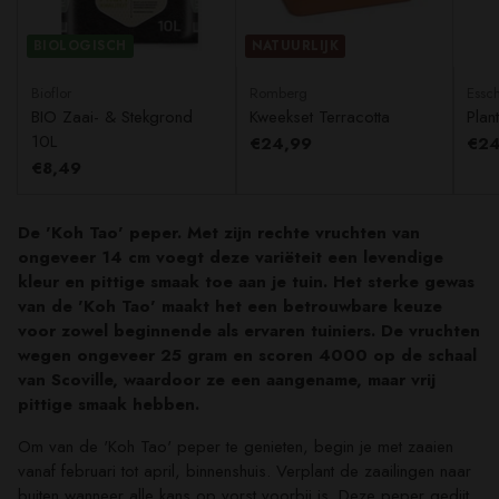
BIOLOGISCH
NATUURLIJK
Bioflor
Romberg
Essch
BIO Zaai- & Stekgrond
Kweekset Terracotta
Plan
10L
€24,99
€24
€8,49
De 'Koh Tao' peper. Met zijn rechte vruchten van
ongeveer 14 cm voegt deze variëteit een levendige
kleur en pittige smaak toe aan je tuin. Het sterke gewas
van de 'Koh Tao' maakt het een betrouwbare keuze
voor zowel beginnende als ervaren tuiniers. De vruchten
wegen ongeveer 25 gram en scoren 4000 op de schaal
van Scoville, waardoor ze een aangename, maar vrij
pittige smaak hebben.
Om van de 'Koh Tao' peper te genieten, begin je met zaaien
vanaf februari tot april, binnenshuis. Verplant de zaailingen naar
buiten wanneer alle kans op vorst voorbij is. Deze peper gedijt