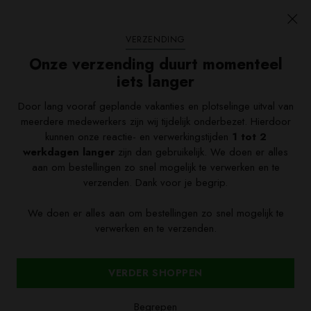
VERZENDING
Onze verzending duurt momenteel
iets langer
Door lang vooraf geplande vakanties en plotselinge uitval van
meerdere medewerkers zijn wij tijdelijk onderbezet. Hierdoor
kunnen onze reactie- en verwerkingstijden
1 tot 2
werkdagen langer
zijn dan gebruikelijk. We doen er alles
aan om bestellingen zo snel mogelijk te verwerken en te
verzenden. Dank voor je begrip.
We doen er alles aan om bestellingen zo snel mogelijk te
verwerken en te verzenden.
Valuta
Nederland (EUR €)
VERDER SHOPPEN
Copyright © 2026, De Moestuinwinkel
Begrepen