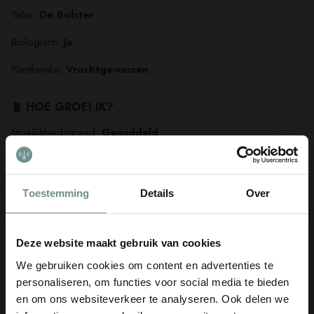
Teler:
De Bolster
Biologisch:
Ja
Plantfamilie:
Vruchtgewassen
🪴 HOE GROEI IK?
Moeilijkheidsgraad:
Gemiddeld
Bemesting:
Gemiddeld
Waterbehoefte:
Gemiddeld
Toestemming
Details
Over
Geschikt voor een Pot:
Ja
Eenjarig/meerjarig:
Eenjarig
Deze website maakt gebruik van cookies
We gebruiken cookies om content en advertenties te
🌱 WANNEER GROEI IK?
personaliseren, om functies voor social media te bieden
en om ons websiteverkeer te analyseren. Ook delen we
Zaaien onder glas