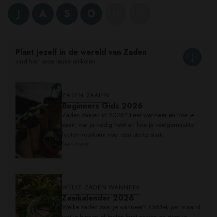
J
A
S
O
N
D
Product
wordt
toegevoegd
Plant jezelf in de wereld van Zaden
aan
vind hier onze leuke artikelen
Winkelwagen
ZADEN ZAAIEN
Beginners Gids 2026
Zaden zaaien in 2026? Leer wanneer en hoe je
zaait, wat je nodig hebt en hoe je veelgemaakte
fouten voorkomt voor een sterke start.
lees meer
WELKE ZADEN WANNEER
Zaaikalender 2026
Welke zaden zaai je wanneer? Ontdek per maand
wat je binnen of buiten kunt zaaien en stem je