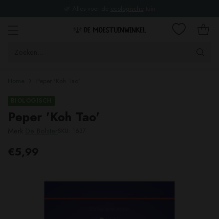
🌿 Alles voor de
ecologische
tuin
Zoeken...
Home
Peper 'Koh Tao'
BIOLOGISCH
Peper 'Koh Tao'
Merk
De Bolster
SKU: 1637
€5,99
Adviesprijs