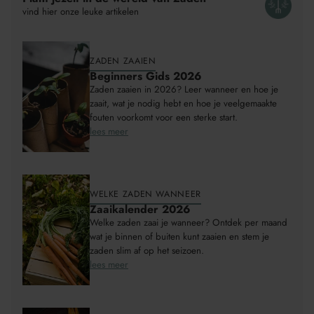
aan
vind hier onze leuke artikelen
Winkelwagen
ZADEN ZAAIEN
Beginners Gids 2026
Zaden zaaien in 2026? Leer wanneer en hoe je
zaait, wat je nodig hebt en hoe je veelgemaakte
fouten voorkomt voor een sterke start.
lees meer
WELKE ZADEN WANNEER
Zaaikalender 2026
Welke zaden zaai je wanneer? Ontdek per maand
wat je binnen of buiten kunt zaaien en stem je
zaden slim af op het seizoen.
lees meer