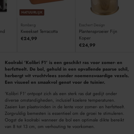
NATUURLIJK
Romberg
Esschert Design
ond
Kweekset Terracotta
Plantensproeier Fijn
Koper
€24,99
€24,99
Koolrabi 'Kolibri F1' is een geschikt ras voor zomer- en
herfstteelt. De bol, gehuld in een opvallende paarse schil,
herbergt wit vruchtvlees zonder noemenswaardige vezels.
Een visueel en smaakvol genot voor de tuinier.
'Kolibri F1' ontpopt zich als een sterk ras dat gedijt onder
diverse omstandigheden, inclusief koelere temperaturen.
Zaaien kan plaatsvinden in de lente voor zomer- en herfstteelt.
Zorgvuldig bemesten is essentieel om de groei te stimuleren.
Oogst de koolrabi wanneer de bol een optimale dikte bereikt
van 8 tot 13 cm, om verhouting te voorkomen.