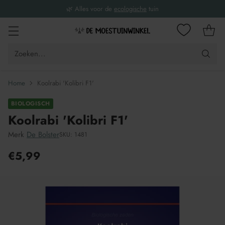
🌿 Alles voor de
ecologische
tuin
Zoeken...
Home
Koolrabi 'Kolibri F1'
BIOLOGISCH
Koolrabi 'Kolibri F1'
Merk
De Bolster
SKU: 1481
€5,99
Adviesprijs