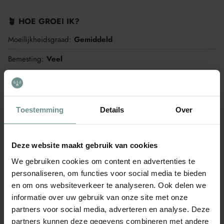
🪴 HOE GROEI IK?
Moeilijkheidsgraad:
Gemiddeld
Bemesting:
Veel
Waterbehoefte:
Gemiddeld
Geschikt voor een Pot:
Nee
Toestemming
Details
Over
Eenjarig/meerjarig:
Eenjarig
🌱 WANNEER GROEI IK?
Deze website maakt gebruik van cookies
Zaaien onder glas
We gebruiken cookies om content en advertenties te
Zaaien onder glas is het planten van zaden in beschermde
personaliseren, om functies voor social media te bieden
omgevingen zoals kassen of kweekbakken.
en om ons websiteverkeer te analyseren. Ook delen we
J
F
M
A
M
J
informatie over uw gebruik van onze site met onze
partners voor social media, adverteren en analyse. Deze
partners kunnen deze gegevens combineren met andere