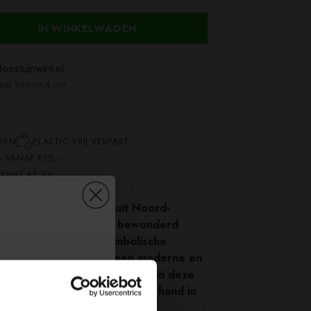
IN WINKELWAGEN
oestuinwinkel
laar binnen 4 uur
DEN
PLASTIC-VRIJ VERPAKT
 VANAF €75,-
ANAF €5,99
oemen oorspronkelijk uit Noord-
al eeuwenlang worden bewonderd
 eigenschappen en symbolische
ohar F1 Zonnebloem, een moderne en
 brengt een vernieuwde gloed in deze
bij schoonheid en prestaties hand in