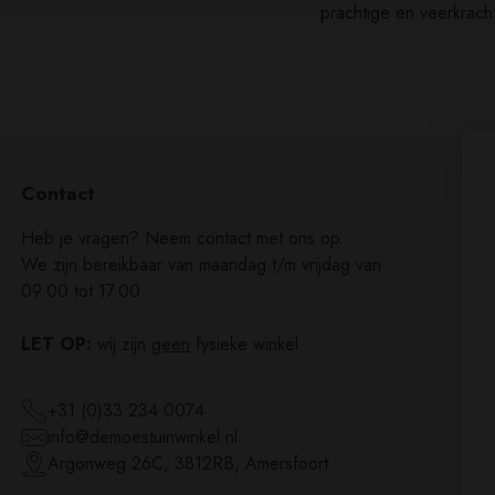
prachtige en veerkrac
Product
wordt
toegevoegd
aan
Contact
Winkelwagen
Heb je vragen? Neem contact met ons op.
We zijn bereikbaar van maandag t/m vrijdag van
09.00 tot 17.00
LET OP:
wij zijn
geen
fysieke winkel
+31 (0)33 234 0074
info@demoestuinwinkel.nl
Argonweg 26C, 3812RB, Amersfoort