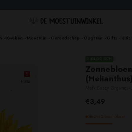
n
Kweken
Moestuin
Gereedschap
Oogsten
Gifts
Kids
BIOLOGISCH
Zonnebloem
(Helianthus
Merk
Buzzy Organic
SK
€3,49
Adviesprijs
Slechts 2 beschikbaar