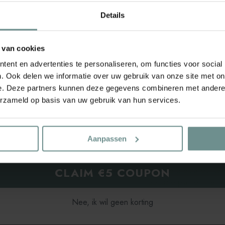
Details
De Zohar F1 Zonnebloem
veredeling, resulterend
Met zijn stevige steng
€5 KORTING
 van cookies
zonnebloem de aandach
ent en advertenties te personaliseren, om functies voor social
Wat deze variëteit extr
. Ook delen we informatie over uw gebruik van onze site met on
een opvallend contrast
e. Deze partners kunnen deze gegevens combineren met andere i
Zohar F1 staat bekend 
rief aanmelding
€5 korting
​ op je eerste bestelling
erzameld op basis van uw gebruik van hun services.
weerstand tegen ziekt
voor zowel ervaren tuin
Het groeiverloop van 
Aanpassen
zaden in het voorjaar 
goed doorlatende grond
CLAIM €5 COUPON
optimale prestaties. G
robuuste planten met 
begint in de zomer, wa
Nee, ik wil geen korting
bloemhoofden opent en 
schoonheid. Voeg een v