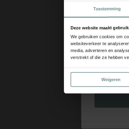
Toestemming
Deze website maakt gebruik
We gebruiken cookies om cont
websiteverkeer te analyseren
media, adverteren en analys
Bij nieuwsb
verstrekt of die ze hebben v
Email
Weigeren