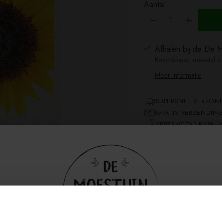
Aantal
Afhalen bij de De M
Beschikbaar, meestal k
Meer informatie
SUPERSNEL VERZON
GRATIS VERZENDING
VERZENDTARIEVEN V
Wist je dat zonnebl
Amerika komen en 
vanwege hun unieke
betekenissen? De Z
verfijnde variëteit,
geliefde bloem, waar
hand gaan.