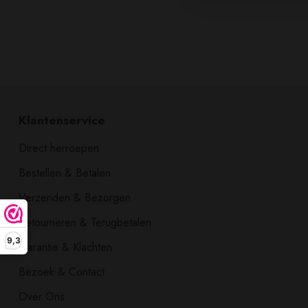
Klantenservice
Direct herroepen
Bestellen & Betalen
Verzenden & Bezorgen
Retourneren & Terugbetalen
9,3
Garantie & Klachten
Bezoek & Contact
Over Ons