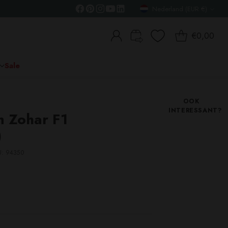
Nederland (EUR €)
Valuta
€0,00
Sale
OOK
INTERESSANT?
 Zohar F1
)
U: 94350