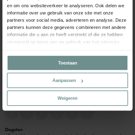
en om ons websiteverkeer te analyseren. Ook delen we
🌱 WANNEER GROEI IK?
informatie over uw gebruik van onze site met onze
Zaaien onder glas
partners voor social media, adverteren en analyse. Deze
Zaaien onder glas is het planten van zaden in beschermde
partners kunnen deze gegevens combineren met andere
omgevingen zoals kassen of kweekbakken.
informatie die u aan ze heeft verstrekt of die ze hebben
J
F
M
A
M
J
verzameld op basis van uw gebruik van hun services.
J
A
S
O
N
D
Toestaan
Zaaien in Volle Grond
Zaaien in de volle grond is het rechtstreeks planten van zaden
Aanpassen
in de onbeschermde grond.
J
F
M
A
M
J
Weigeren
J
A
S
O
N
D
Oogsten