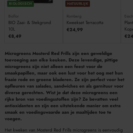
BIOLOGISCH
NATUURLIJK
Bioflor
Romberg
Essch
BIO Zaai- & Stekgrond
Kweekset Terracotta
Plan
10L
Kop
€24,99
€8,49
€24
Microgreens Mosterd Red Frills zijn een geweldige
toevoeging aan elke keuken. Deze levendige, pittige
microgreens zijn niet alleen een feest voor de
smaakpapillen, maar ook een lust voor het oog met hun
fraaie rode en groene bladeren. Ze zijn perfect voor het
opfleuren van salades, sandwiches en als garnituur voor
diverse gerechten. Wist je dat deze microgreens een
rijke bron van voedingsstoffen zijn? Ze bevatten veel
antioxidanten en zijn een uitstekende manier om extra
smaak en voedingswaarde aan je maaltijden toe te
voegen.
Het kweken van Mosterd Red Frills microgreens is eenvoudig