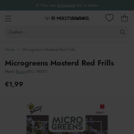
⚖️ Voor een
biologische
tuin in balans
Zoeken...
Home
Microgreens Mosterd Red Frills
Microgreens Mosterd Red Frills
Merk
Buzzy
SKU: 080311
€1,99
Adviesprijs