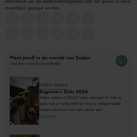
Afhankelijk van de teeltomstandigheden kan het gewas in deze
maand(en) geoogst worden.
J
F
M
A
M
J
J
A
S
O
N
D
Product
wordt
toegevoegd
Plant jezelf in de wereld van Zaden
aan
vind hier onze leuke artikelen
Winkelwagen
ZADEN ZAAIEN
Beginners Gids 2026
Zaden zaaien in 2026? Leer wanneer en hoe je
zaait, wat je nodig hebt en hoe je veelgemaakte
fouten voorkomt voor een sterke start.
lees meer