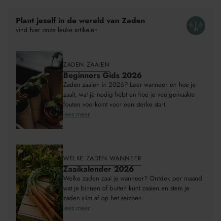
wordt
toegevoegd
Plant jezelf in de wereld van Zaden
aan
vind hier onze leuke artikelen
Winkelwagen
ZADEN ZAAIEN
Beginners Gids 2026
Zaden zaaien in 2026? Leer wanneer en hoe je
zaait, wat je nodig hebt en hoe je veelgemaakte
fouten voorkomt voor een sterke start.
lees meer
WELKE ZADEN WANNEER
Zaaikalender 2026
Welke zaden zaai je wanneer? Ontdek per maand
wat je binnen of buiten kunt zaaien en stem je
zaden slim af op het seizoen.
lees meer