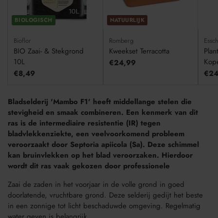
BIOLOGISCH
NATUURLIJK
Bioflor
Romberg
Essch
BIO Zaai- & Stekgrond
Kweekset Terracotta
Plan
10L
Kop
€24,99
€8,49
€24
Bladselderij 'Mambo F1' heeft middellange stelen die
stevigheid en smaak combineren. Een kenmerk van dit
ras is de intermediaire resistentie (IR) tegen
bladvlekkenziekte, een veelvoorkomend probleem
veroorzaakt door Septoria apiicola (Sa). Deze schimmel
kan bruinvlekken op het blad veroorzaken. Hierdoor
wordt dit ras vaak gekozen door professionele
Zaai de zaden in het voorjaar in de volle grond in goed
doorlatende, vruchtbare grond. Deze selderij gedijt het beste
in een zonnige tot licht beschaduwde omgeving. Regelmatig
water geven is belangrijk.