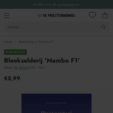
🌿 Alles voor de
ecologische
tuin
Zoeken...
Home
Bleekselderij 'Mambo F1'
BIOLOGISCH
Bleekselderij 'Mambo F1'
Merk
De Bolster
SKU: 1366
€5,99
Adviesprijs