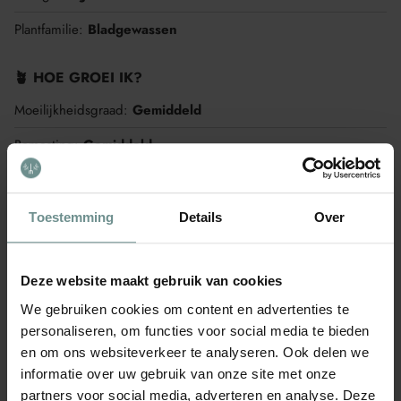
Plantfamilie:
Bladgewassen
🪴 HOE GROEI IK?
Moeilijkheidsgraad:
Gemiddeld
Bemesting:
Gemiddeld
Waterbehoefte:
Veel
Geschikt voor een Pot:
Nee
Toestemming
Details
Over
Eenjarig/meerjarig:
Eenjarig
Deze website maakt gebruik van cookies
🌱 WANNEER GROEI IK?
We gebruiken cookies om content en advertenties te
Zaaien onder glas
personaliseren, om functies voor social media te bieden
Zaaien onder glas is het planten van zaden in beschermde
en om ons websiteverkeer te analyseren. Ook delen we
omgevingen zoals kassen of kweekbakken.
informatie over uw gebruik van onze site met onze
J
F
M
A
M
J
partners voor social media, adverteren en analyse. Deze