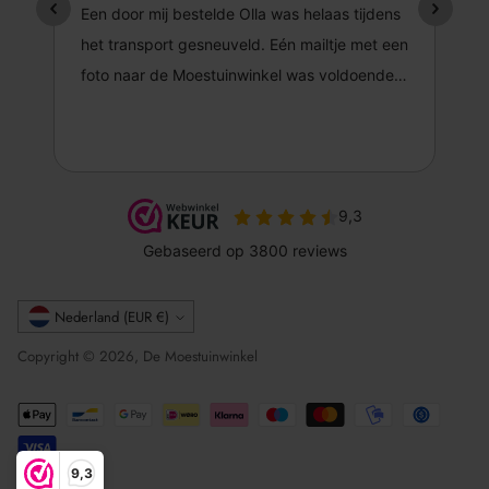
Valuta
Nederland (EUR €)
Copyright © 2026, De Moestuinwinkel
9,3