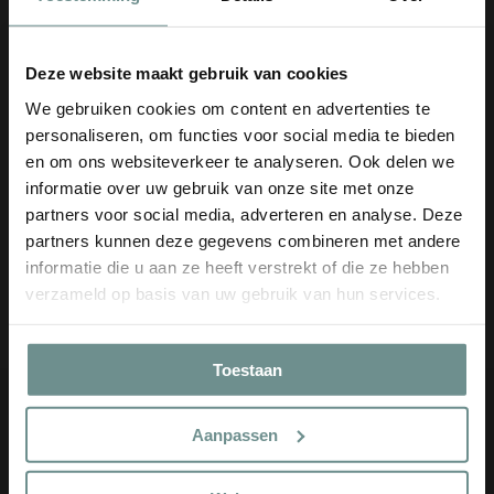
Voor bijen
13 x 15 x 6cm (L x B x H)
Deze website maakt gebruik van cookies
100% hout
We gebruiken cookies om content en advertenties te
personaliseren, om functies voor social media te bieden
en om ons websiteverkeer te analyseren. Ook delen we
Product
informatie over uw gebruik van onze site met onze
wordt
€5 KORTING
partners voor social media, adverteren en analyse. Deze
toegevoegd
partners kunnen deze gegevens combineren met andere
aan
WHATSAPP
Bij nieuwsbrief aanmelding
€5 korting
​ op je eerste bestelling (vanaf €50)!
Winkelwagen
informatie die u aan ze heeft verstrekt of die ze hebben
Supersnel contact
verzameld op basis van uw gebruik van hun services.
Email
Klik hier en stuur ons een bericht
CLAIM €5 COUPON
Toestaan
Nee, ik wil geen korting
Klantenservice
Aanpassen
Direct herroepen