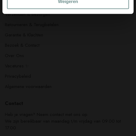
Weigeren
Bestellen & Betalen
Verzenden & Bezorgen
Retourneren & Terugbetalen
Garantie & Klachten
Bezoek & Contact
Over Ons
Vacatures ✨
Privacybeleid
Algemene voorwaarden
Contact
Heb je vragen? Neem contact met ons op.
We zijn bereikbaar van maandag t/m vrijdag van 09.00 tot
17.00