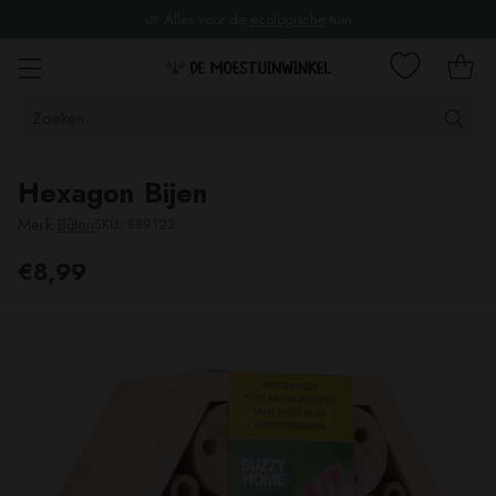
🌿 Alles voor de
ecologische
tuin
Zoeken...
Hexagon Bijen
Merk
Bûten
SKU: 889123
€8,99
Adviesprijs