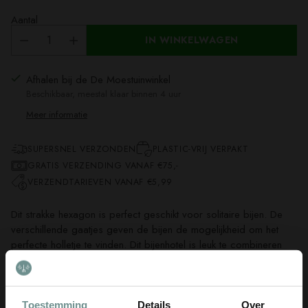
Aantal
IN WINKELWAGEN
Afhalen bij de De Moestuinwinkel
Beschikbaar, meestal klaar binnen 4 uur
Meer informatie
SUPERSNEL VERZONDEN
PLASTIC-VRIJ VERPAKT
GRATIS VERZENDING VANAF €75,-
VERZENDTARIEVEN VANAF €5,99
Dit strakke hexagon is perfect geschikt voor solitaire bijen. De
verschillende gaatjes geven de bijen de mogelijkheid om het
perfecte holletje te vinden. Dit bijenhotel is leuk te combineren
met de andere hexagons van Buzzy Home. Je kunt met de
diverse kastjes leuke patronen op een muur maken zonder dat
dit er rommelig uitziet.
Toestemming
Details
Over