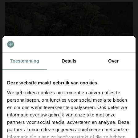
Toestemming
Details
Over
Deze website maakt gebruik van cookies
We gebruiken cookies om content en advertenties te
Wat doe ik tegen droogte in de
personaliseren, om functies voor social media te bieden
moestuin?
en om ons websiteverkeer te analyseren. Ook delen we
2 mei 2026
informatie over uw gebruik van onze site met onze
€5 KORTING
Een droge zomer is voor veel moestuiniers het meest
partners voor social media, adverteren en analyse. Deze
frustrerende seizoen. Je geeft water, de zon verdampt het,
partners kunnen deze gegevens combineren met andere
en je planten staan er de volgende ochtend weer bij alsof
Bij nieuwsbrief aanmelding
€5 korting
​ op je eerste bestelling (vanaf €50)!
informatie die u aan ze heeft verstrekt of die ze hebben